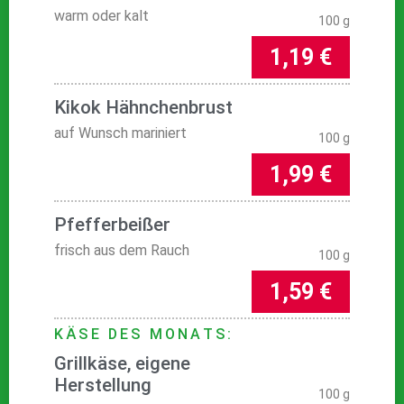
warm oder kalt
100 g
1,19 €
Kikok Hähnchenbrust
auf Wunsch mariniert
100 g
1,99 €
Pfefferbeißer
frisch aus dem Rauch
100 g
1,59 €
KÄSE DES MONATS:
Grillkäse, eigene
Herstellung
100 g